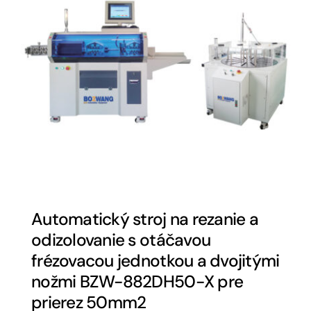
Automatický stroj na rezanie a
odizolovanie s otáčavou
frézovacou jednotkou a dvojitými
nožmi BZW-882DH50-X pre
prierez 50mm2