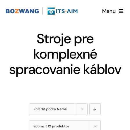
Skip
Menu
to
content
Home
Stroje pre
O nás
komplexné
Ponuka
spracovanie káblov
Objednať katalóg
Zoradiť podľa
Name
Zobraziť
12 produktov