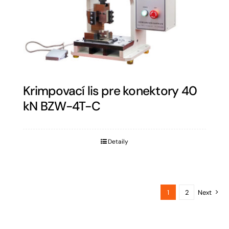
Krimpovací lis pre konektory 40
kN BZW-4T-C
Detaily
1
2
Next