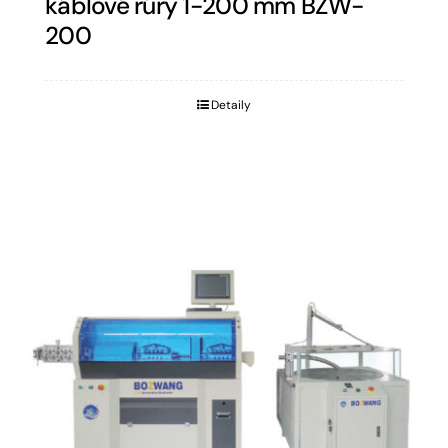
káblové rúry 1-200 mm BZW-
200
Detaily