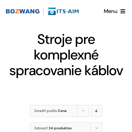
Skip
Menu
to
content
Home
Stroje pre
O nás
komplexné
Ponuka
spracovanie káblov
Objednať katalóg
Zoradiť podľa
Cena
Zobraziť
24 produktov