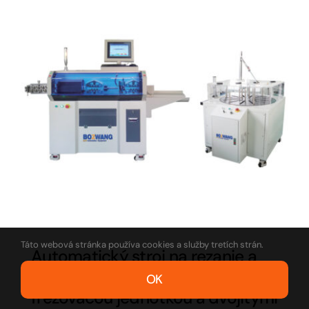
Táto webová stránka používa cookies a služby tretích strán.
Automatický stroj na rezanie a
odizolovanie s otáčavou
OK
frézovacou jednotkou a dvojitými