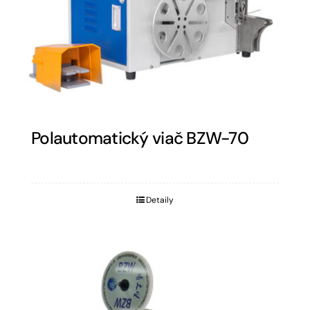
Polautomatický viač BZW-70
Detaily