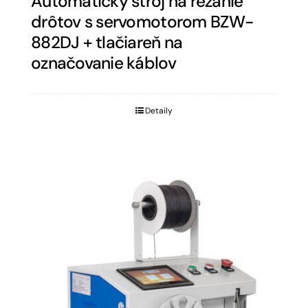
Automatický stroj na rezanie
drôtov s servomotorom BZW-
882DJ + tlačiareň na
označovanie káblov
Detaily