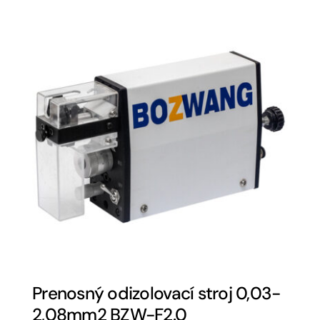
Prenosný odizolovací stroj 0,03-
2,08mm2 BZW-F2.0