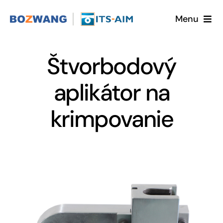
Skip
Menu
to
content
Home
Štvorbodový
O nás
aplikátor na
Ponuka
krimpovanie
Objednať katalóg