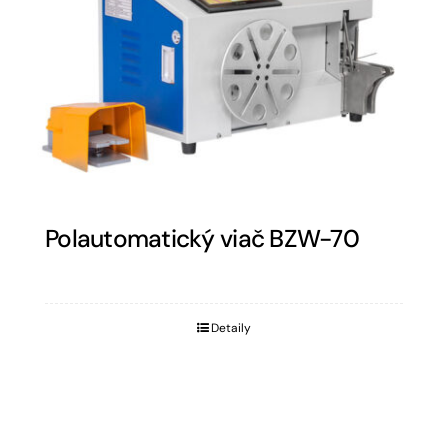
Polautomatický viač BZW-70
Detaily